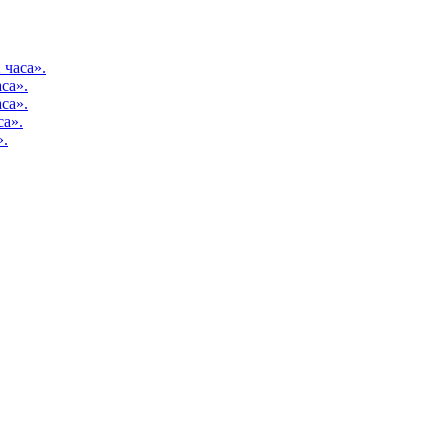
 часа».
са».
са».
са».
».