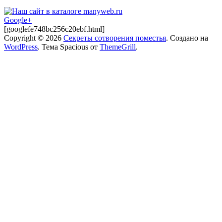
Google+
[googlefe748bc256c20ebf.html]
Copyright © 2026
Секреты сотворения поместья
. Создано на
WordPress
. Тема Spacious от
ThemeGrill
.