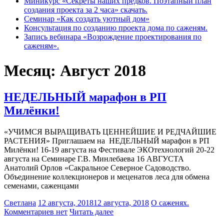
Миникурс «Секреты наших предков. Поэтапный план
создания проекта за 2 часа» скачать.
Семинар «Как создать уютный дом»
Консультация по созданию проекта дома по саженям.
Запись вебинара «Возрождение проектирования по
саженям».
Месяц:
Август 2018
НЕДЕЛЬНЫЙ марафон в РП
Милёнки!
«УЧИМСЯ ВЫРАЩИВАТЬ ЦЕННЕЙШИЕ И РЕДЧАЙШИЕ
РАСТЕНИЯ» Приглашаем на НЕДЕЛЬНЫЙ марафон в РП
Милёнки! 16-19 августа на Фестивале ЭКОтехнологий 20-22
августа на Семинаре Г.В. Минлебаева 16 АВГУСТА
Анатолий Орлов «Сакральное Северное Садоводство.
Объединение коллекционеров и меценатов леса для обмена
семенами, саженцами
Светлана
12 августа, 2018
12 августа, 2018
О саженях.
Комментариев нет
Читать далее