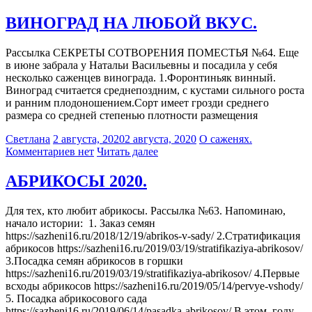
ВИНОГРАД НА ЛЮБОЙ ВКУС.
Рассылка СЕКРЕТЫ СОТВОРЕНИЯ ПОМЕСТЬЯ №64. Еще
в июне забрала у Натальи Васильевны и посадила у себя
несколько саженцев винограда. 1.Форонтиньяк винный.
Виноград считается среднепоздним, с кустами сильного роста
и ранним плодоношением.Сорт имеет грозди среднего
размера со средней степенью плотности размещения
Светлана
2 августа, 2020
2 августа, 2020
О саженях.
Комментариев нет
Читать далее
АБРИКОСЫ 2020.
Для тех, кто любит абрикосы. Рассылка №63. Напоминаю,
начало истории: 1. Заказ семян
https://sazheni16.ru/2018/12/19/abrikos-v-sady/ 2.Стратификация
абрикосов https://sazheni16.ru/2019/03/19/stratifikaziya-abrikosov/
3.Посадка семян абрикосов в горшки
https://sazheni16.ru/2019/03/19/stratifikaziya-abrikosov/ 4.Первые
всходы абрикосов https://sazheni16.ru/2019/05/14/pervye-vshody/
5. Посадка абрикосового сада
https://sazheni16.ru/2019/06/14/pasadka-abrikosov/ В этом году