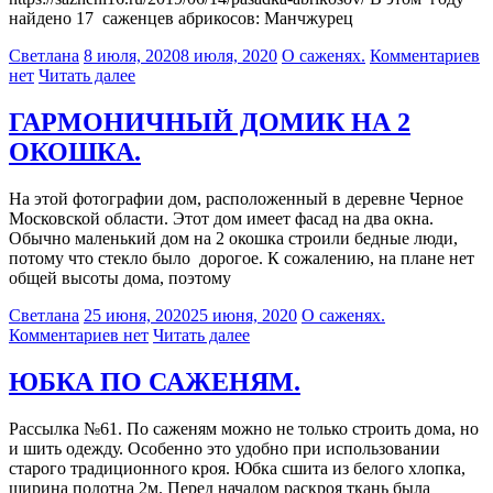
найдено 17 саженцев абрикосов: Манчжурец
Светлана
8 июля, 2020
8 июля, 2020
О саженях.
Комментариев
нет
Читать далее
ГАРМОНИЧНЫЙ ДОМИК НА 2
ОКОШКА.
На этой фотографии дом, расположенный в деревне Черное
Московской области. Этот дом имеет фасад на два окна.
Обычно маленький дом на 2 окошка строили бедные люди,
потому что стекло было дорогое. К сожалению, на плане нет
общей высоты дома, поэтому
Светлана
25 июня, 2020
25 июня, 2020
О саженях.
Комментариев нет
Читать далее
ЮБКА ПО САЖЕНЯМ.
Рассылка №61. По саженям можно не только строить дома, но
и шить одежду. Особенно это удобно при использовании
старого традиционного кроя. Юбка сшита из белого хлопка,
ширина полотна 2м. Перед началом раскроя ткань была