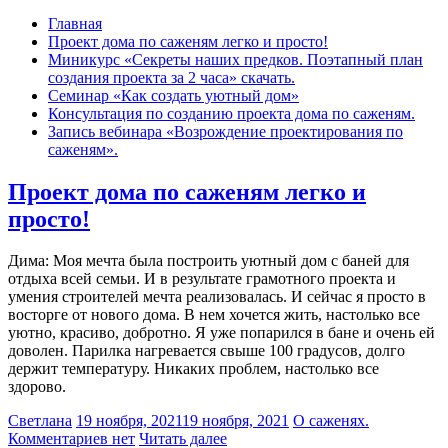
Главная
Проект дома по саженям легко и просто!
Миникурс «Секреты наших предков. Поэтапный план
создания проекта за 2 часа» скачать.
Семинар «Как создать уютный дом»
Консультация по созданию проекта дома по саженям.
Запись вебинара «Возрождение проектирования по
саженям».
Проект дома по саженям легко и
просто!
Дима: Моя мечта была построить уютный дом с баней для
отдыха всей семьи. И в результате грамотного проекта и
умения строителей мечта реализовалась. И сейчас я просто в
восторге от нового дома. В нем хочется жить, настолько все
уютно, красиво, добротно. Я уже попарился в бане и очень ей
доволен. Парилка нагревается свыше 100 градусов, долго
держит температуру. Никаких проблем, настолько все
здорово.
Светлана
19 ноября, 2021
19 ноября, 2021
О саженях.
Комментариев нет
Читать далее