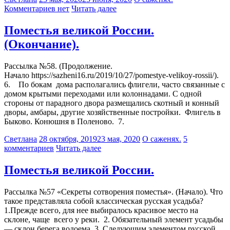
Комментариев нет
Читать далее
Поместья великой России.
(Окончание).
Рассылка №58. (Продолжение.
Начало https://sazheni16.ru/2019/10/27/pomestye-velikoy-rossii/).
6. По бокам дома располагались флигели, часто связанные с
домом крытыми переходами или колоннадами. С одной
стороны от парадного двора размещались скотный и конный
дворы, амбары, другие хозяйственные постройки. Флигель в
Быково. Конюшня в Поленово. 7.
Светлана
28 октября, 2019
23 мая, 2020
О саженях.
5
комментариев
Читать далее
Поместья великой России.
Рассылка №57 «Секреты сотворения поместья». (Начало). Что
такое представляла собой классическая русская усадьба?
1.Прежде всего, для нее выбиралось красивое место на
склоне, чаще всего у реки. 2. Обязательный элемент усадьбы
— склон берега водоема. 3. Следующим элементом русской