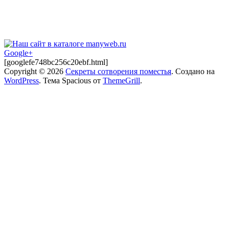
Google+
[googlefe748bc256c20ebf.html]
Copyright © 2026
Секреты сотворения поместья
. Создано на
WordPress
. Тема Spacious от
ThemeGrill
.