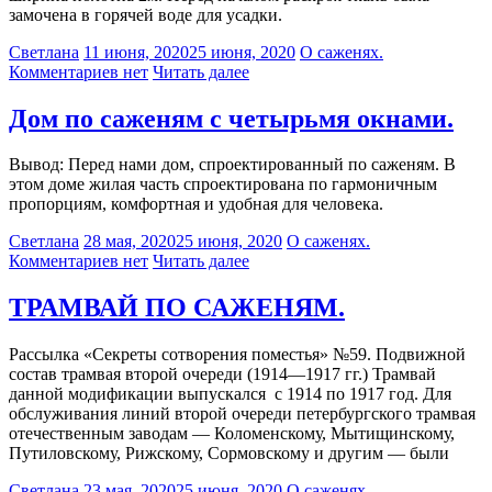
замочена в горячей воде для усадки.
Светлана
11 июня, 2020
25 июня, 2020
О саженях.
Комментариев нет
Читать далее
Дом по саженям с четырьмя окнами.
Вывод: Перед нами дом, спроектированный по саженям. В
этом доме жилая часть спроектирована по гармоничным
пропорциям, комфортная и удобная для человека.
Светлана
28 мая, 2020
25 июня, 2020
О саженях.
Комментариев нет
Читать далее
ТРАМВАЙ ПО САЖЕНЯМ.
Рассылка «Секреты сотворения поместья» №59. Подвижной
состав трамвая второй очереди (1914—1917 гг.) Трамвай
данной модификации выпускался с 1914 по 1917 год. Для
обслуживания линий второй очереди петербургского трамвая
отечественным заводам — Коломенскому, Мытищинскому,
Путиловскому, Рижскому, Сормовскому и другим — были
Светлана
23 мая, 2020
25 июня, 2020
О саженях.