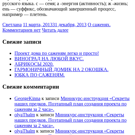
русского языка. с — семя; а -энергия (активность); ж -жизнь;
ень — суффикс, обозначающий завершенный процесс,
например — плетень.
Светлана
11 марта, 2013
31 декабря, 2013
О саженях.
Комментариев нет
Читать далее
Свежие записи
Проект дома по саженям легко и просто!
ВИНОГРАД НА ЛЮБОЙ ВКУС.
АБРИКОСЫ 2020.
ГАРМОНИЧНЫЙ ДОМИК НА 2 ОКОШКА.
ЮБКА ПО САЖЕНЯМ.
Свежие комментарии
GeorgeKinna
к записи
Миникурс-инструкция «Секреты
наших предков. Поэтапный план создания проекта по
саженям за 2 часа».
olyaThalm
к записи
Миникурс-инструкция «Секреты
наших предков. Поэтапный план создания проекта по
саженям за 2 часа».
olyaThalm
к записи
Миникурс-инструкция «Секреты