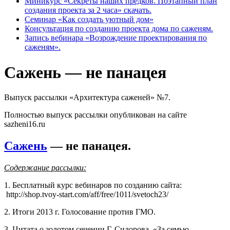
Миникурс «Секреты наших предков. Поэтапный план
создания проекта за 2 часа» скачать.
Семинар «Как создать уютный дом»
Консультация по созданию проекта дома по саженям.
Запись вебинара «Возрождение проектирования по
саженям».
Сажень — не панацея
Выпуск рассылки «Архитектура саженей» №7.
Полностью выпуск рассылки опубликован на сайте
sazheni
16.
ru
Сажень
— не панацея.
Содержание рассылки:
1. Бесплатный курс вебинаров по созданию сайта:
http://shop.tvoy-start.com/aff/free/1011/svetoch23/
2. Итоги 2013 г. Голосование против ГМО.
3. Цитата о золотом сечении Г. Сидорова
«За семью