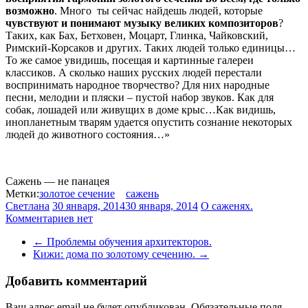
возможно
. Много
ты сейчас найдешь людей, которые
чувствуют и понимают музыку великих композиторов
?
Таких, как Бах, Бетховен, Моцарт, Глинка, Чайковский,
Римский-Корсаков и других. Таких людей только единицы…
То же самое увидишь, посещая и картинные галереи
классиков. А сколько наших русских людей перестали
воспринимать народное творчество? Для них народные
песни, мелодии и пляски – пустой набор звуков. Как для
собак, лошадей или живущих в доме крыс…Как видишь,
инопланетным тварям удается опустить сознание некоторых
людей до животного состояния…»
Сажень — не панацея
Метки:
золотое сечение
сажень
Светлана
30 января, 2014
30 января, 2014
О саженях.
Комментариев нет
←
Проблемы обучения архитекторов.
Кижи: дома по золотому сечению.
→
Добавить комментарий
Ваш адрес email не будет опубликован.
Обязательные поля