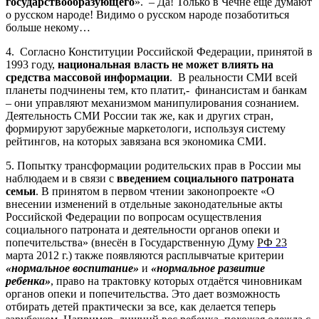
государствообразующего
».
– Да! Только в Чечне еще думают
о русском народе! Видимо о русском народе позаботиться
больше некому…
4.
Согласно Конституции Российской Федерации, принятой в
1993 году,
национальная власть не может влиять на
средства массовой информации
.
В реальности СМИ всей
планеты подчинены тем, кто платит,-
финансистам и банкам
– они управляют механизмом манипулирования сознанием.
Деятельность СМИ России так же, как и других стран,
формируют зарубежные маркетологи, используя систему
рейтингов, на которых завязана вся экономика СМИ.
5. Попытку трансформации родительских прав в России мы
наблюдаем и в связи с
введением социального патроната
семьи
. В принятом в первом чтении законопроекте «О
внесении изменений в отдельные законодательные акты
Российской Федерации по вопросам осуществления
социального патроната и деятельности органов опеки и
попечительства» (внесён в Государственную Думу
РФ 23
марта 2012 г.) также появляются расплывчатые критерии
«нормальное воспитание»
и
«нормальное развитие
ребенка»
, право на трактовку которых отдаётся чиновникам
органов опеки и попечительства. Это дает возможность
отбирать детей практически за все, как делается теперь