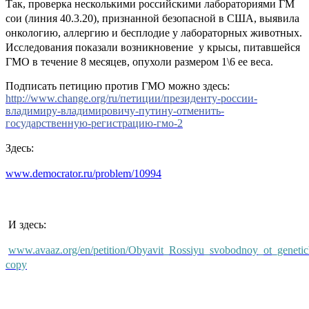
Так, проверка несколькими российскими лабораториями ГМ
сои (линия 40.3.20), признанной безопасной в США, выявила
онкологию, аллергию и бесплодие у лабораторных животных.
Исследования показали возникновение у крысы, питавшейся
ГМО в течение 8 месяцев, опухоли размером 1\6 ее веса.
Подписать петицию против ГМО можно здесь:
http://www.change.org/ru/петиции/президенту-россии-
владимиру-владимировичу-путину-отменить-
государственную-регистрацию-гмо-2
Здесь:
www.democrator.ru/problem/10994
И здесь:
www.avaaz.org/en/petition/Obyavit_Rossiyu_svobodnoy_ot_genetic
copy