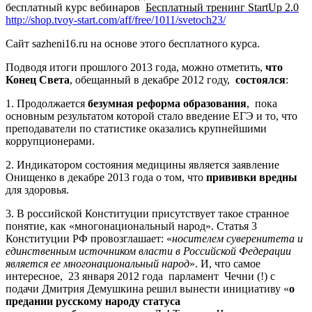
бесплатный курс вебинаров
Бесплатный тренинг StartUp 2.0
http://shop.tvoy-start.com/aff/free/1011/svetoch23/
Сайт
sazheni
16.
ru
на основе этого бесплатного курса.
Подводя итоги прошлого 2013 года, можно отметить,
что
Конец Света
, обещанный в декабре 2012 году,
состоялся
:
1. Продолжается
безумная реформа образования
,
пока
основным результатом которой стало введение ЕГЭ и то, что
преподаватели по статистике оказались крупнейшими
коррупционерами.
2. Индикатором состояния медицины является заявление
Онищенко в декабре 2013 года о том, что
прививки вредны
для здоровья.
3.
В российской Конституции присутствует такое странное
понятие, как «многонациональный народ». Статья 3
Конституции РФ провозглашает: «
носителем суверенитета и
единственным источником власти в Российской Федерации
является ее многонациональный народ
». И, что самое
интересное,
23 января 2012 года
парламент
Чечни (!) с
подачи Дмитрия Демушкина решил вынести инициативу «
о
предании русскому народу статуса