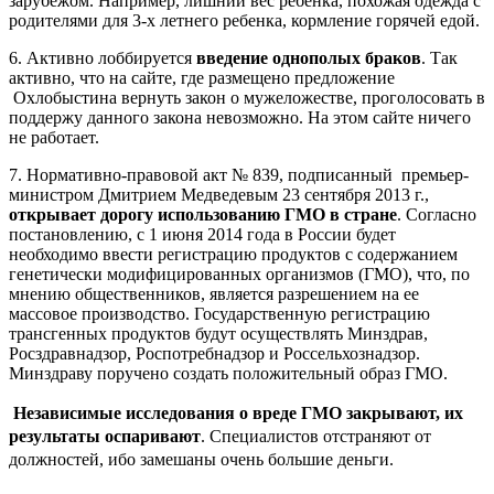
зарубежом. Например, лишний вес ребенка, похожая одежда с
родителями для 3-х летнего ребенка, кормление горячей едой.
6. Активно лоббируется
введение однополых браков
. Так
активно, что на сайте, где размещено предложение
Охлобыстина вернуть закон о мужеложестве, проголосовать в
поддержу данного закона невозможно. На этом сайте ничего
не работает.
7. Нормативно-правовой акт № 839, подписанный
премьер-
министром Дмитрием Медведевым 23 сентября 2013 г.,
открывает дорогу использованию ГМО в стране
. Согласно
постановлению, с 1 июня 2014 года в России будет
необходимо ввести регистрацию продуктов с содержанием
генетически модифицированных организмов (ГМО), что, по
мнению общественников, является разрешением на ее
массовое производство. Государственную регистрацию
трансгенных продуктов будут осуществлять Минздрав,
Росздравнадзор, Роспотребнадзор и Россельхознадзор.
Минздраву поручено создать положительный образ ГМО.
Независимые исследования о вреде ГМО закрывают, их
результаты оспаривают
. Специалистов отстраняют от
должностей, ибо замешаны очень большие деньги.