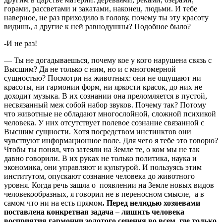
горами, рассветами и закатами, наконец, людьми. И тебе
наверное, не раз приходило в голову, почему ты эту красоту
видишь, а другие к ней равнодушны? Подобное было?
-И не раз!
— Ты не догадываешься, почему кое у кого нарушена связь с
Высшим? Да не только с ним, но и с многомерной
сущностью? Посмотри на животных: они не ощущают ни
красоты, ни гармонии форм, ни яркости красок, до них не
доходит музыка. В их сознании она преломляется в пустой,
несвязанный меж собой набор звуков. Почему так? Потому
что животные не обладают многослойной, сложной психикой
человека. У них отсутствует полевое сознание связанной с
Высшим сущности. Хотя посредством инстинктов они
чувствуют информационное поле. Для чего я тебе это говорю?
Чтобы ты понял, что затеяли на Земле те, о ком мы не так
давно говорили. В их руках не только политика, наука и
экономика, они управляют и культурой. И пользуясь этим
институтом, опускают сознание человека до животного
уровня. Когда речь зашла о
появлении на Земле новых видов
человекообразных, я говорил не в переносном смысле,
а в
самом что ни на есть прямом
. Перед нелюдью хозяевами
поставлена конкретная задача – лишить человека
восприятия гармонии золотого сечения во всем, где только