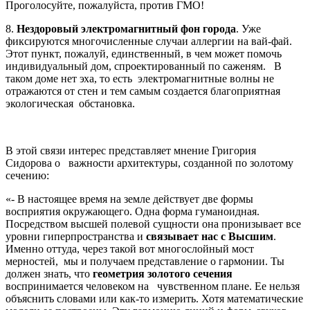
Проголосуйте, пожалуйста, против ГМО!
8.
Нездоровый электромагнитный фон города
. Уже
фиксируются многочисленные случаи аллергии на вай-фай.
Этот пункт, пожалуй, единственный, в чем может помочь
индивидуальный дом, спроектированный по саженям.
В
таком доме нет эха, то есть
электромагнитные волны не
отражаются от стен и тем самым создается благоприятная
экологическая
обстановка.
В этой связи интерес представляет мнение Григория
Сидорова о
важности архитектуры, созданной по золотому
сечению:
«- В настоящее время на земле действует две формы
восприятия окружающего. Одна форма гуманоидная.
Посредством высшей полевой сущности она пронизывает все
уровни гиперпространства и
связывает нас с Высшим
.
Именно оттуда, через такой вот многослойный мост
мерностей,
мы и получаем представление о гармонии. Ты
должен знать, что
геометрия золотого сечения
воспринимается человеком на
чувственном плане. Ее нельзя
объяснить словами или как-то измерить. Хотя математические