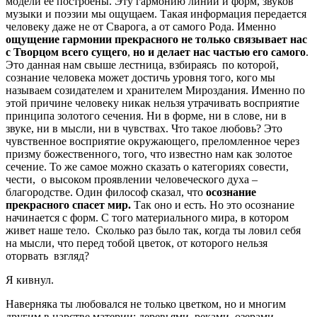
модели ее построены. Эту гармонию линий и форм, звуков
музыки и поэзии мы ощущаем. Такая информация передается
человеку даже не от Сварога, а от самого Рода. Именно
ощущение
гармонии прекрасного не только связывает нас
с Творцом всего сущего
,
но и делает нас частью его самого
.
Это данная нам свыше лестница, взбираясь
по которой,
сознание человека может достичь уровня того, кого мы
называем созидателем и хранителем Мироздания. Именно по
этой причине человеку никак нельзя утрачивать восприятие
принципа золотого сечения. Ни в форме, ни в слове, ни в
звуке, ни в мысли, ни в чувствах. Что такое любовь? Это
чувственное восприятие окружающего, преломленное через
призму божественного, того, что известно нам как золотое
сечение. То же самое можно сказать о категориях совести,
чести,
о высоком проявлении человеческого духа –
благородстве. Один философ сказал, что
осознание
прекрасного спасет мир.
Так оно и есть. Но это осознание
начинается с форм. С того материального мира, в котором
живет наше тело.
Сколько раз было так, когда ты ловил себя
на мысли, что перед тобой цветок, от которого нельзя
оторвать
взгляд?
Я кивнул.
Наверняка ты любовался не только цветком, но и многим
другим в царстве материи: деревьями, реками, озерами,