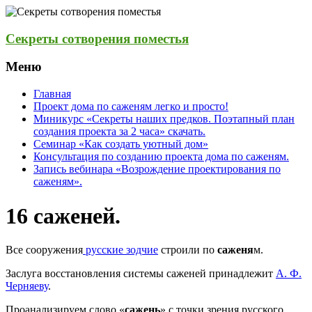
Секреты сотворения поместья
Меню
Главная
Проект дома по саженям легко и просто!
Миникурс «Секреты наших предков. Поэтапный план
создания проекта за 2 часа» скачать.
Семинар «Как создать уютный дом»
Консультация по созданию проекта дома по саженям.
Запись вебинара «Возрождение проектирования по
саженям».
16 саженей.
Все сооружения
русские зодчие
строили по
саженя
м.
Заслуга восстановления системы саженей принадлежит
А. Ф.
Черняеву
.
Проанализируем слово «
сажень
» с точки зрения русского