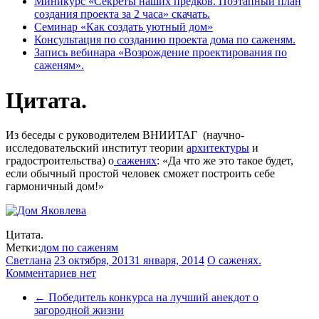
Миникурс «Секреты наших предков. Поэтапный план
создания проекта за 2 часа» скачать.
Семинар «Как создать уютный дом»
Консультация по созданию проекта дома по саженям.
Запись вебинара «Возрождение проектирования по
саженям».
Цитата.
Из беседы с руководителем ВНИИТАГ (научно-
исследовательский институт теории
архитектуры
и
градостроительства) о
саженях
: «Да что же это такое будет,
если обычный простой человек сможет построить себе
гармоничный дом!»
Цитата.
Метки:
дом по саженям
Светлана
23 октября, 2013
1 января, 2014
О саженях.
Комментариев нет
←
Победитель конкурса на лучший анекдот о
загородной жизни