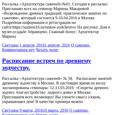
Рассылка «Архитектура саженей»№61. Сегодня в рассылке:
Приглашаю всех на семинар Марины Макаровой
«Возрождение древних традиций: практическое занятие по
саженям», который состоится 9-10.04.2016 в Москве.
Подробная информация и регистрация на
сайте:https://sazheni16.ru/ruskoe-zodchestvo/ На рисунке: Дом в
музее-усадьбе Абрамцево. Главный бонус: Архитектор
Марина
Светлана
1 апреля, 2016
1 апреля, 2016
О саженях.
Комментариев нет
Читать далее
Расписание встреч по древнему
зодчеству.
Рассылка «Архитектура саженей» № 58. Расписание занятий
древнему зодчеству в Москве. В настоящее время на весну
запланированы семинары: 12-13.03.2016 «Секреты древних
зодчих: благоустройство ладного дома» в Москве.
Приглашаем всех желающих! Вы узнаете смысл узоров,
украшающих дом! В качестве примера можно
Светлана
9 марта, 2016
16 марта, 2016
О саженях.
Комментариев нет
Читать далее