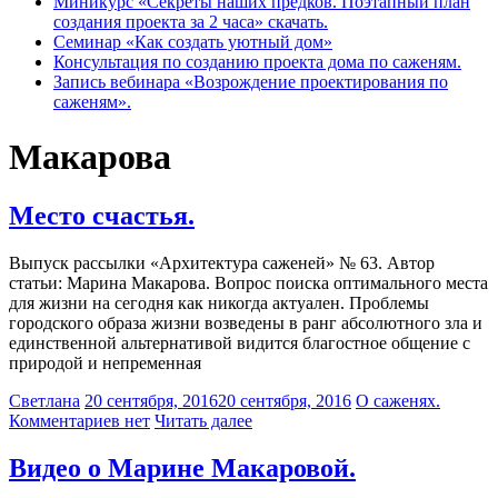
Миникурс «Секреты наших предков. Поэтапный план
создания проекта за 2 часа» скачать.
Семинар «Как создать уютный дом»
Консультация по созданию проекта дома по саженям.
Запись вебинара «Возрождение проектирования по
саженям».
Макарова
Место счастья.
Выпуск рассылки «Архитектура саженей» № 63. Автор
статьи: Марина Макарова. Вопрос поиска оптимального места
для жизни на сегодня как никогда актуален. Проблемы
городского образа жизни возведены в ранг абсолютного зла и
единственной альтернативой видится благостное общение с
природой и непременная
Светлана
20 сентября, 2016
20 сентября, 2016
О саженях.
Комментариев нет
Читать далее
Видео о Марине Макаровой.