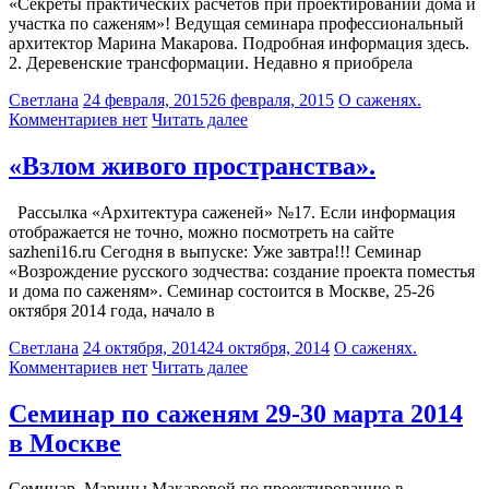
«Секреты практических расчетов при проектировании дома и
участка по саженям»! Ведущая семинара профессиональный
архитектор Марина Макарова. Подробная информация здесь.
2. Деревенские трансформации. Недавно я приобрела
Светлана
24 февраля, 2015
26 февраля, 2015
О саженях.
Комментариев нет
Читать далее
«Взлом живого пространства».
Рассылка «Архитектура саженей» №17. Если информация
отображается не точно, можно посмотреть на сайте
sazheni16.ru Сегодня в выпуске: Уже завтра!!! Семинар
«Возрождение русского зодчества: создание проекта поместья
и дома по саженям». Семинар состоится в Москве, 25-26
октября 2014 года, начало в
Светлана
24 октября, 2014
24 октября, 2014
О саженях.
Комментариев нет
Читать далее
Семинар по саженям 29-30 марта 2014
в Москве
Семинар Марины Макаровой по проектированию в