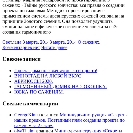
саженях: «Тайны русского зодчества: вся правда о создании
проекта по саженям» Методика проектирования с
применением системы древнерусских саженей основана на
принципе Золотого сечения. Она позволяет улучшить
эмоциональное и физическое состояние человека за счёт
создания гармоничного
Светлана
3 марта, 2014
3 марта, 2014
О саженях.
Комментариев нет
Читать далее
Свежие записи
Проект дома по саженям легко и просто!
ВИНОГРАД НА ЛЮБОЙ ВКУС.
АБРИКОСЫ 2020.
ГАРМОНИЧНЫЙ ДОМИК НА 2 ОКОШКА.
ЮБКА ПО САЖЕНЯМ.
Свежие комментарии
GeorgeKinna
к записи
Миникурс-инструкция «Секреты
наших предков. Поэтапный план создания проекта по
саженям за 2 часа».
olyaThalm
к записи
Миникурс-инструкция «Секреты